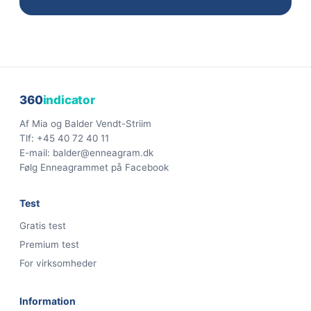
360
indicator
Af
Mia og Balder Vendt-Striim
Tlf:
+45 40 72 40 11
E-mail:
balder@enneagram.dk
Følg Enneagrammet på Facebook
Test
Gratis test
Premium test
For virksomheder
Information