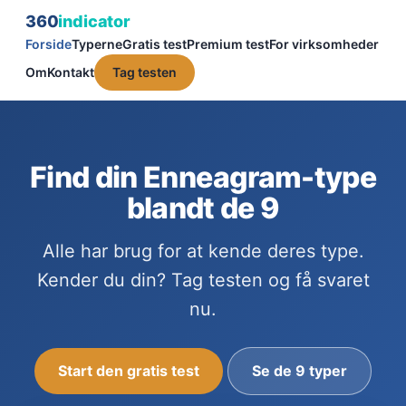
360
indicator
Forside
Typerne
Gratis test
Premium test
For virksomheder
Om
Kontakt
Tag testen
Find din Enneagram-type
blandt de 9
Alle har brug for at kende deres type.
Kender du din? Tag testen og få svaret
nu.
Start den gratis test
Se de 9 typer