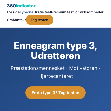
360
indicator
Forside
Typerne
Gratis test
Premium test
For virksomheder
Om
Kontakt
Tag testen
Enneagram type 3,
Udretteren
Præstationsmennesket · Motivatoren ·
Hjertecenteret
Er du type 3? Tag testen