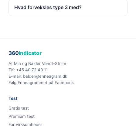
Hvad forveksles type 3 med?
360
indicator
Af Mia og Balder Vendt-Striim
Tlf:
+45 40 72 40 11
E-mail:
balder@enneagram.dk
Følg Enneagrammet på Facebook
Test
Gratis test
Premium test
For virksomheder