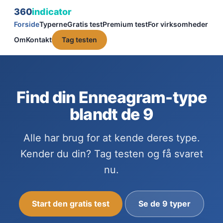
360
indicator
Forside
Typerne
Gratis test
Premium test
For virksomheder
Om
Kontakt
Tag testen
Find din Enneagram-type
blandt de 9
Alle har brug for at kende deres type.
Kender du din? Tag testen og få svaret
nu.
Start den gratis test
Se de 9 typer