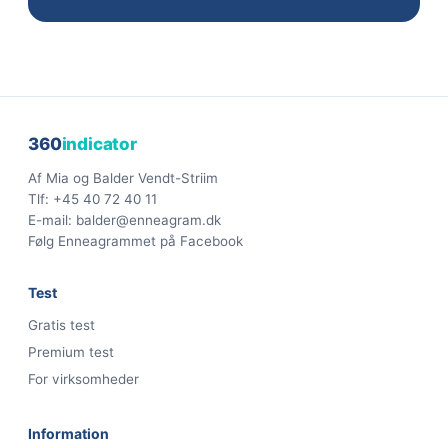
360
indicator
Af
Mia og Balder Vendt-Striim
Tlf:
+45 40 72 40 11
E-mail:
balder@enneagram.dk
Følg Enneagrammet på Facebook
Test
Gratis test
Premium test
For virksomheder
Information