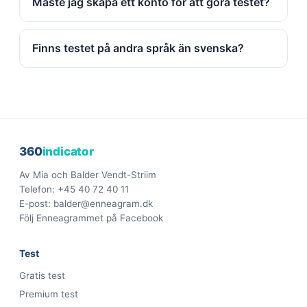
Måste jag skapa ett konto för att göra testet?
Finns testet på andra språk än svenska?
360
indicator
Av Mia och Balder Vendt-Striim
Telefon:
+45 40 72 40 11
E-post:
balder@enneagram.dk
Följ Enneagrammet på Facebook
Test
Gratis test
Premium test