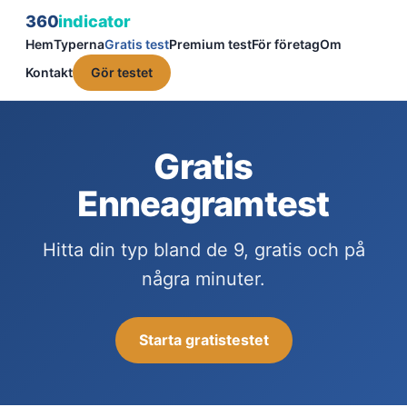
360
indicator
Hem
Typerna
Gratis test
Premium test
För företag
Om
Kontakt
Gör testet
Gratis
Enneagramtest
Hitta din typ bland de 9, gratis och på
några minuter.
Starta gratistestet