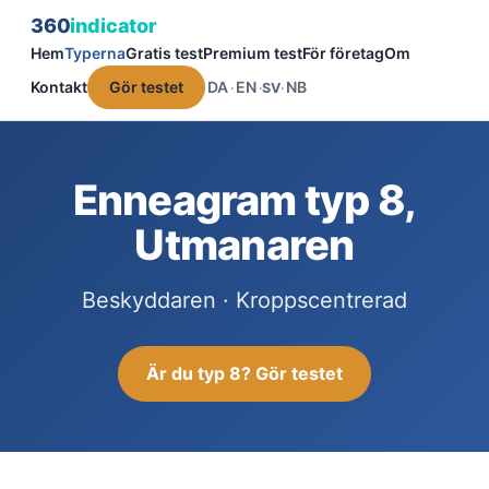
360
indicator
Hem
Typerna
Gratis test
Premium test
För företag
Om
Kontakt
Gör testet
DA
EN
NB
·
·
SV
·
Enneagram typ 8,
Utmanaren
Beskyddaren · Kroppscentrerad
Är du typ 8? Gör testet