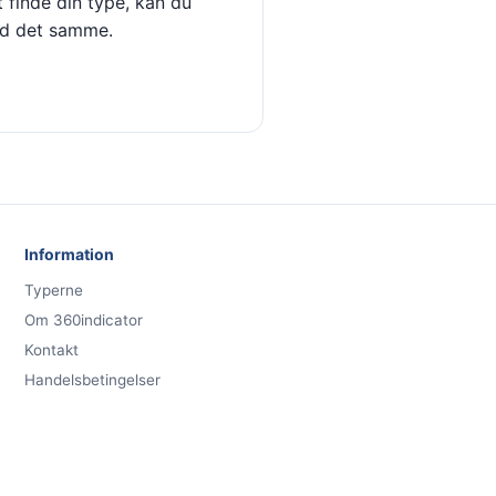
 finde din type, kan du
ed det samme.
Information
Typerne
Om 360indicator
Kontakt
Handelsbetingelser