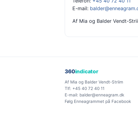
Telefon:
+45 40 72 40 11
E-mail:
balder@enneagram.
Af Mia og Balder Vendt-Stri
360
indicator
Af Mia og Balder Vendt-Striim
Tlf:
+45 40 72 40 11
E-mail:
balder@enneagram.dk
Følg Enneagrammet på Facebook