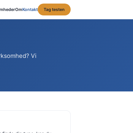
omheder
Om
Kontakt
Tag testen
virksomhed? Vi