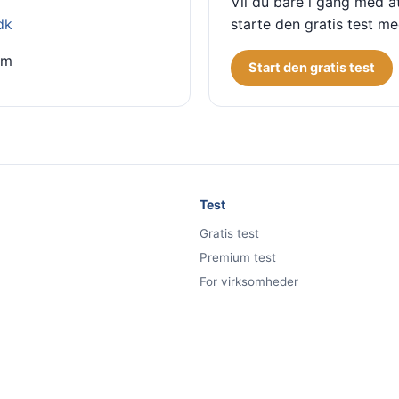
Vil du bare i gang med at
dk
starte den gratis test m
im
Start den gratis test
Test
Gratis test
Premium test
For virksomheder