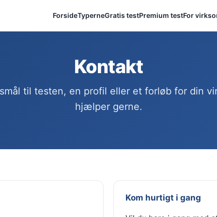
Forside
Typerne
Gratis test
Premium test
For virks
Kontakt
mål til testen, en profil eller et forløb for din 
hjælper gerne.
Kom hurtigt i gang