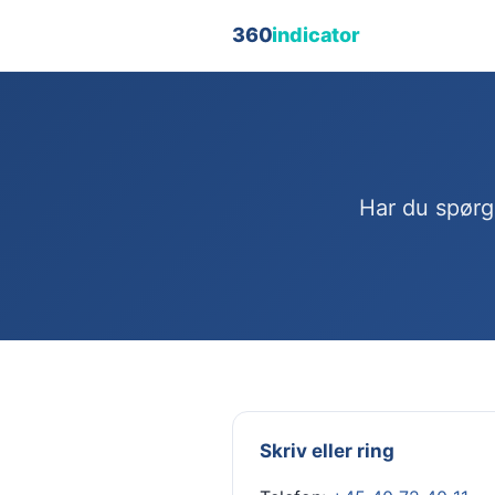
360
indicator
Har du spørgs
Skriv eller ring