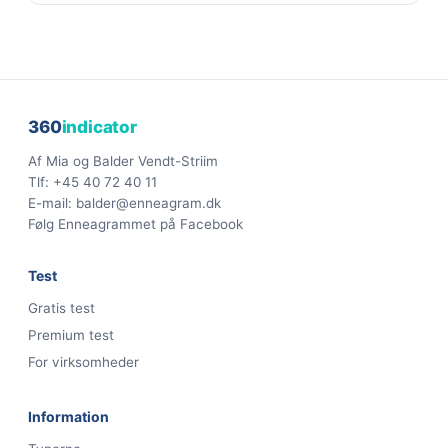
360
indicator
Af Mia og Balder Vendt-Striim
Tlf:
+45 40 72 40 11
E-mail:
balder@enneagram.dk
Følg Enneagrammet på Facebook
Test
Gratis test
Premium test
For virksomheder
Information