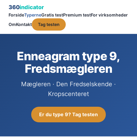
360
indicator
Forside
Typerne
Gratis test
Premium test
For virksomheder
Om
Kontakt
Tag testen
Enneagram type 9,
Fredsmægleren
Mægleren · Den Fredselskende ·
Kropscenteret
Er du type 9? Tag testen