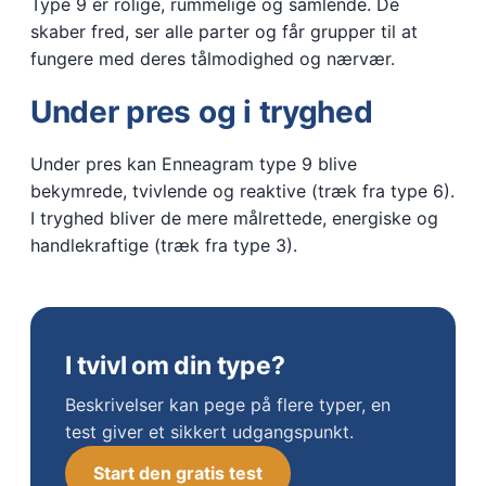
Type 9 er rolige, rummelige og samlende. De
skaber fred, ser alle parter og får grupper til at
fungere med deres tålmodighed og nærvær.
Under pres og i tryghed
Under pres kan Enneagram type 9 blive
bekymrede, tvivlende og reaktive (træk fra type 6).
I tryghed bliver de mere målrettede, energiske og
handlekraftige (træk fra type 3).
I tvivl om din type?
Beskrivelser kan pege på flere typer, en
test giver et sikkert udgangspunkt.
Start den gratis test